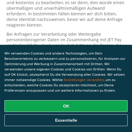
und kostenlos zu bearbeiten, es sei denn, dies würde einen
übermäßigen und unverhältnismäßigen Aufwand
erfordern. In bestimmten Fällen können wir dich bitten,
deine Identität nachzuweisen, bevor wir auf deine Anfrage
reagieren können.
Bei Anfragen zur Verarbeitung oder Weitergabe
personenbezogener Daten im Zusammenhang mit JET Pay
und/oder JET Pay Card wende dich bitte an die Person, die
dir das JET Pay-Guthaben gewährt (das kann dein
Wir verwenden Cookies und andere Technologien, um Dein
Arbeitgeber, Geschäftspartner usw. sein). Dies ist
Benutzererlebnis zu verbessern und zu personalisieren, für Analysen zur
erforderlich, da JET und die Person, die dir das Guthaben
Optimierung und Werbung in Zusammenarbeit mit Dritten. Wir
gewährt, eine separate Verantwortung für die Verarbeitung
verwenden unsere eigenen Cookies und Cookies von Dritten. Wenn Du
und den Schutz deiner personenbezogenen Daten haben.
auf OK klickst, akzeptierst Du die Verwendung aller Cookies. Wir setzen
immer notwendige Cookies. Wähle
Einstellungen verwalten
, um zu
Solltest du weitere Fragen oder Beschwerden in Bezug auf
entscheiden, welche Cookies Du akzeptieren möchtest, um Deine
die Verarbeitung deiner personenbezogenen Daten haben,
Präferenzen anzupassen und um weitere Informationen zu finden.
kontaktieren wir dich gerne. Wir würden uns auch über
Tipps oder Vorschläge zur Verbesserung unserer Erklärung
freuen.
OK
Sicherheit
Essentielle
JET nimmt den Schutz personenbezogener Daten sehr ernst